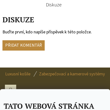
Diskuze
DISKUZE
Buďte první, kdo napíše příspěvek k této položce.
PŘIDAT KOMENTÁŘ
Z
Luxusní košile
Zabezpečovací a kamerové systémy
Á
P
A
Facebook
T
TATO WEBOVÁ STRÁNKA