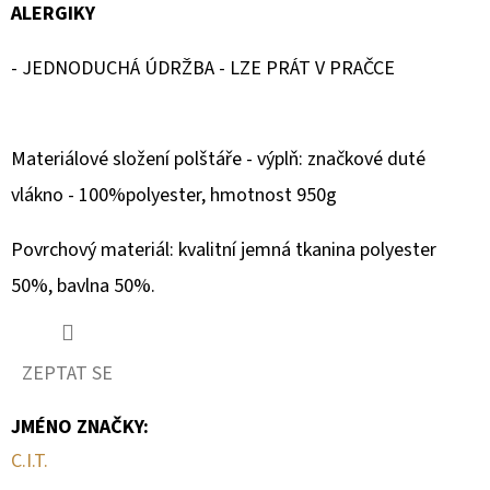
ZIP
0,0
ALERGIKY
850
z
Kč
- JEDNODUCHÁ ÚDRŽBA - LZE PRÁT V PRAČCE
Původně:
5
1
090
hvězdiček.
Kč
Materiálové složení polštáře
- výplň: značkové duté
vlákno - 100%polyester, hmotnost 950g
Povrchový materiál: kvalitní jemná tkanina polyester
50%, bavlna 50%.
ZEPTAT SE
JMÉNO ZNAČKY
:
C.I.T.