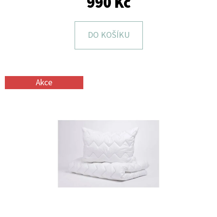
990 Kč
E
T
E
DO KOŠÍKU
N
A
J
Akce
Í
T
?
HLEDAT