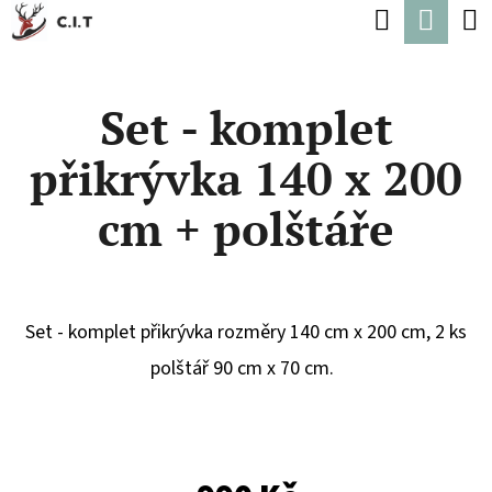
K
Hledat
Náku
Přejít
O
Zpět
Zpět
na
koší
Š
obsah
Set - komplet
Í
C
K
přikrývka 140 x 200
O
P
cm + polštáře
O
T
Ř
Set - komplet přikrývka rozměry 140 cm x 200 cm, 2 ks
E
polštář 90 cm x 70 cm.
B
U
J