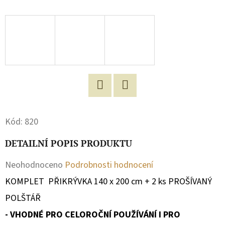
D
O
P
O
R
U
Č
Facebook
Twitter
U
Kód:
820
J
E
DETAILNÍ POPIS PRODUKTU
M
Průměrné
Neohodnoceno
Podrobnosti hodnocení
E
hodnocení
KOMPLET PŘIKRÝVKA 140 x 200 cm + 2 ks PROŠÍVANÝ
produktu
POLŠTÁŘ
MIKINA
DĚTSKÁ
je
- VHODNÉ PRO CELOROČNÍ POUŽÍVÁNÍ I PRO
NA