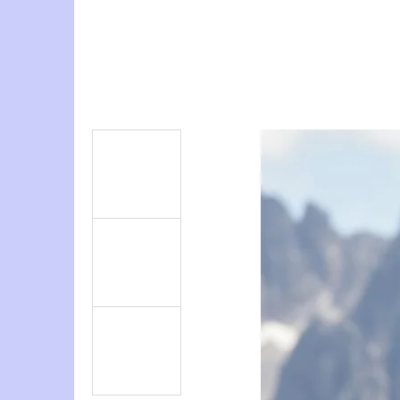
PONOŽKY S MOTIVEM DRAVCE
190 Kč
Původně:
350 Kč