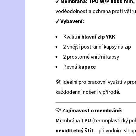
✔️
Membrána:
TPU W/P 8000 mm,
voděodolnost a ochrana proti větru
✔️
Vybavení:
Kvalitní
hlavní zip YKK
2 vnější postranní kapsy na zip
2 prostorné vnitřní kapsy
Pevná
kapuce
🛠️ Ideální pro pracovní využití v p
každodenní nošení v přírodě.
💡
Zajímavost o membráně:
Membrána
TPU
(termoplastický pol
neviditelný štít
– při vodním slou