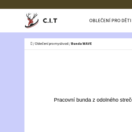
K
Přejít
O
Zpět
Zpět
na
OBLEČENÍ PRO DĚTI
Š
do
do
obsah
Í
obchodu
obchodu
CO
K
Domů
/
Oblečení pro myslivost
/
Bunda WAVE
Pracovní bunda z odolného str