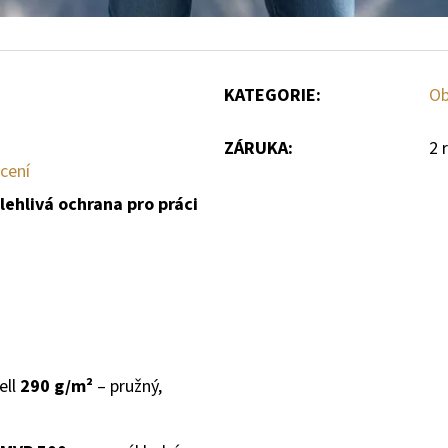
KATEGORIE
:
Ob
ZÁRUKA
:
2 
cení
hlivá ochrana pro práci
ell
290 g/m²
– pružný,