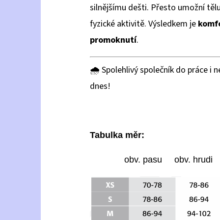
silnějšímu dešti. Přesto umožní tělu 
fyzické aktivitě. Výsledkem je
komfo
promoknutí
.
🌧️ Spolehlivý společník do práce i
dnes!
Tabulka měr:
obv. pasu obv. hrudi v