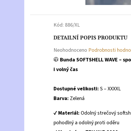
Kód:
886/XL
DETAILNÍ POPIS PRODUKTU
Průměrné
Neohodnoceno
Podrobnosti hodno
hodnocení
🧥
Bunda SOFTSHELL WAVE – spole
produktu
i volný čas
je
0,0
Dostupné velikosti:
S – XXXXL
z
Barva:
Zelená
5
✔️
Materiál:
Odolný strečový softsh
hvězdiček.
pohodlný a odolný proti oděru