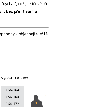
"dýchat", což je klíčové při
rt bez přehřívání a
 nepohody – objednejte ještě
ýška postavy