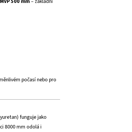
 MVP 500 mm
– základní
roměnlivém počasí nebo pro
yuretan) funguje jako
pci 8000 mm odolá i