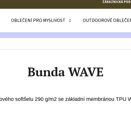
ZÁKAZNICKÁ POD
OBLEČENÍ PRO MYSLIVOST
OUTDOOROVÉ OBLEČE
 POTŘEBUJETE NAJÍT?
HLEDAT
Bunda WAVE
DOPORUČUJEME
ečového softšelu 290 g/m2 se základní membránou TP