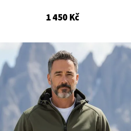
1 450 Kč
PÁNSKÝ SVETR SE ZIPEM
MIKINA S KAPUCÍ N
1 350 Kč
1 690 Kč
Původně:
2 500 Kč