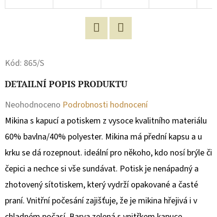
D
O
P
Facebook
Twitter
O
Kód:
865/S
R
U
DETAILNÍ POPIS PRODUKTU
Č
Průměrné
Neohodnoceno
Podrobnosti hodnocení
U
hodnocení
Mikina s kapucí a potiskem z vysoce kvalitního materiálu
J
E
produktu
60% bavlna/40% polyester.
Mikina má přední kapsu a u
M
je
krku se dá rozepnout. ideální pro někoho, kdo nosí brýle či
E
0,0
čepici a nechce si vše sundávat. Potisk je nenápadný a
z
zhotovený sítotiskem, který vydrží opakované a časté
MIKINA
5
praní. Vnitřní počesání zajišťuje, že je mikina hřejivá i v
S
KAPUCÍ
hvězdiček.
chladném počasí. Barva zelená s vnitřkem kapuce