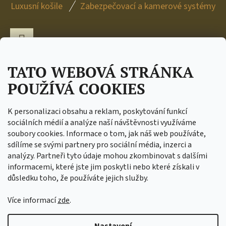
Z
Luxusní košile
Zabezpečovací a kamerové systémy
Á
P
A
Facebook
T
TATO WEBOVÁ STRÁNKA
Í
POUŽÍVÁ COOKIES
C.I.T. trade s.r.o. 17. listopadu 10 549 41 Červený
Kostelec Tel.: +420 739 083 981 DIČ: CZ04672920 IČ:
K personalizaci obsahu a reklam, poskytování funkcí
04672920
sociálních médií a analýze naší návštěvnosti využíváme
soubory cookies. Informace o tom, jak náš web používáte,
sdílíme se svými partnery pro sociální média, inzerci a
analýzy. Partneři tyto údaje mohou zkombinovat s dalšími
informacemi, které jste jim poskytli nebo které získali v
důsledku toho, že používáte jejich služby.
Více informací
zde
.