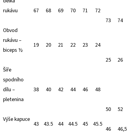
délka
rukávu
67
68
69
70
71
72
73
74
Obvod
rukávu –
19
20
21
22
23
24
biceps ½
25
26
Šíře
spodního
dílu –
38
40
42
44
46
48
pletenina
50
52
Výše kapuce
43
43.5
44
44.5
45
45.5
46
46,5