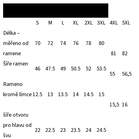
MIKINA – TABULKA MĚR
S
M
L
XL
2XL
3XL
4XL
5XL
Délka –
měřeno od
70
72
74
76
78
80
ramene
81
82
Šíře ramen
46
47.5
49
50.5
52
53.5
55
56,5
Rameno
kromě límce
12.5
13
13.5
14
14.5
15
15,5
16
šíře otvoru
pro hlavu od
22
22.5
23
23.5
24
24.5
švu