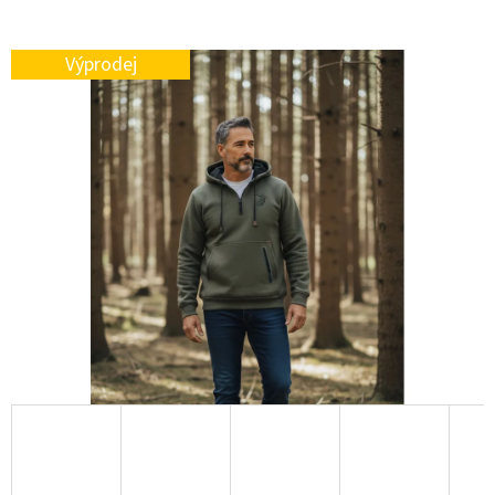
E
T
Výprodej
E
N
A
J
Í
T
?
HLEDAT