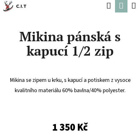
K
Hledat
Náku
Přejít
O
Zpět
Zpět
na
koší
Š
obsah
Mikina pánská s
Í
C
K
kapucí 1/2 zip
O
P
O
T
Mikina se zipem u krku, s kapucí a potiskem z vysoce
Ř
kvalitního materiálu 60% bavlna/40% polyester.
E
B
U
1 350 Kč
J