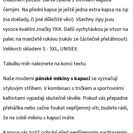
NA
ZIP
černým. Na přední kapse je ještě jedna extra kapsa na zip
1
(na doklady, či jiné důležité věci). Všechny zipy jsou
690
Kč
vysoce kvalitní značky YKK. Další vychytávkou je otvor na
palec na manžetě rukávu (rukáv ze částečně přetáhnout).
Velikosti skladem S - 5XL, UNISEX.
Tabulku měr naleznete na konci textu.
Naše moderní
pánské mikiny s kapucí
se vyznačují
stylovým střihem. V kombinaci s tričkem a sportovními
kalhotami vypadají skutečně skvěle. Pokud vás přepadne
přeháňka nebo začne foukat nepříjemný vítr, budete rádi,
že na sobě mikinu s kapucí máte.
Kapuce vás totiž ochrání před nepříjemným nachlazením