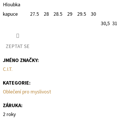
Hloubka
kapuce
27.5
28
28.5
29
29.5
30
30,5
31
ZEPTAT SE
JMÉNO ZNAČKY
:
C.I.T.
KATEGORIE
:
Oblečení pro myslivost
ZÁRUKA
:
2 roky