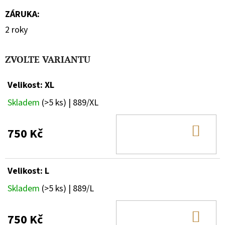
ZÁRUKA
:
2 roky
ZVOLTE VARIANTU
Velikost: XL
Skladem
(>5 ks)
| 889/XL
DO
750 Kč
KOŠ
Velikost: L
Skladem
(>5 ks)
| 889/L
DO
750 Kč