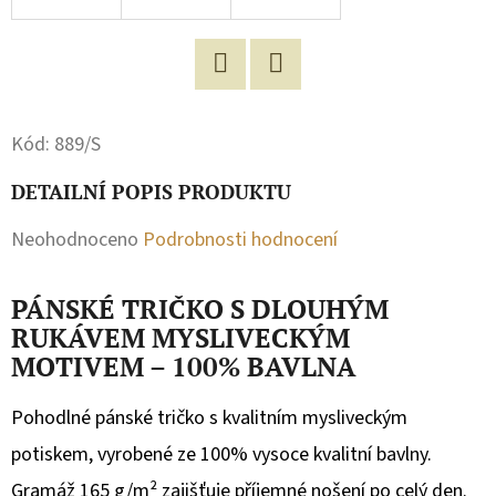
D
O
P
Facebook
Twitter
O
Kód:
889/S
R
U
DETAILNÍ POPIS PRODUKTU
Č
Průměrné
Neohodnoceno
Podrobnosti hodnocení
U
hodnocení
J
PÁNSKÉ TRIČKO S DLOUHÝM
E
produktu
RUKÁVEM MYSLIVECKÝM
M
je
MOTIVEM – 100% BAVLNA
E
0,0
Pohodlné pánské tričko s kvalitním mysliveckým
z
DĚTSKÉ
potiskem, vyrobené ze 100% vysoce kvalitní bavlny.
5
TEPLÁKY
Gramáž 165 g/m² zajišťuje příjemné nošení po celý den.
hvězdiček.