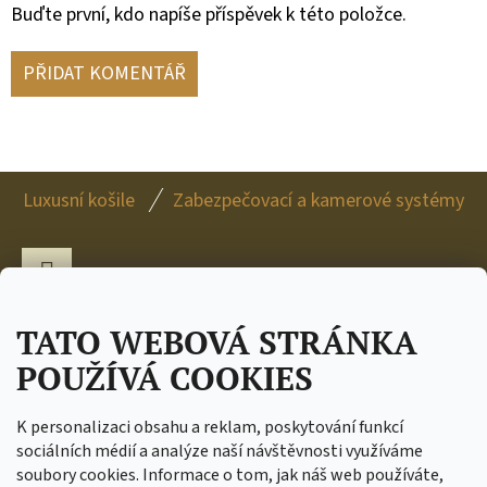
Buďte první, kdo napíše příspěvek k této položce.
PŘIDAT KOMENTÁŘ
Z
Luxusní košile
Zabezpečovací a kamerové systémy
Á
P
A
Facebook
T
TATO WEBOVÁ STRÁNKA
Í
POUŽÍVÁ COOKIES
C.I.T. trade s.r.o. 17. listopadu 10 549 41 Červený
Kostelec Tel.: +420 739 083 981 DIČ: CZ04672920 IČ:
K personalizaci obsahu a reklam, poskytování funkcí
04672920
sociálních médií a analýze naší návštěvnosti využíváme
soubory cookies. Informace o tom, jak náš web používáte,