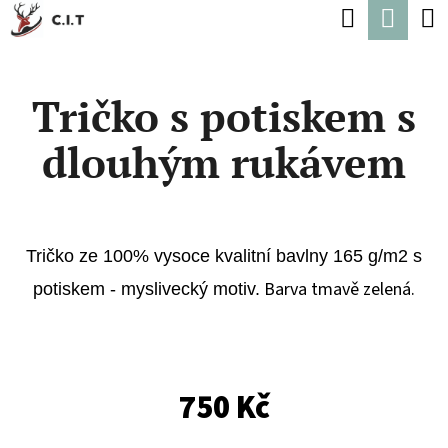
K
Hledat
Náku
Přejít
O
Zpět
Zpět
na
koší
Š
obsah
Tričko s potiskem s
Í
C
K
dlouhým rukávem
O
P
O
T
Tričko ze 100% vysoce kvalitní bavlny 165 g/m2 s
Ř
Barva tmavě zelená.
potiskem - myslivecký motiv.
E
B
U
750 Kč
J