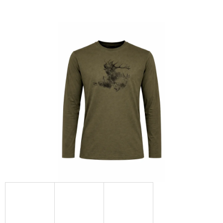
E
T
E
N
A
J
Í
T
?
HLEDAT