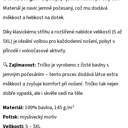
760
Kč
Materiál je navíc jemně počesaný, což mu dodává
měkkost a hebkost na dotek.
Díky klasickému střihu a rozšířené nabídce velikostí (S až
5XL) je ideální volbou pro každodenní nošení, pobyt v
přírodě i volnočasové aktivity.
🔍
Zajímavost:
Tričko je vyrobeno z čisté bavlny s
jemným počesáním – tento proces dodává látce extra
měkkost a zvyšuje komfort při nošení. Tričko tak nejen
dobře vypadá, ale i skvěle sedí na těle.
Materiál:
100% bavlna, 145 g/m²
Potisk:
myslivecký motiv
Velikosti:
S – 5XL