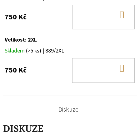
DO
750 Kč
KOŠ
Velikost: 2XL
Skladem
(>5 ks)
| 889/2XL
DO
750 Kč
KOŠ
Diskuze
DISKUZE