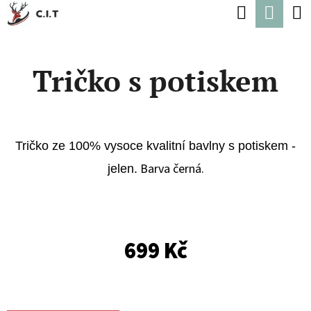
K
Hledat
Náku
Přejít
O
Zpět
Zpět
na
koší
Š
obsah
Tričko s potiskem
Í
C
K
O
P
Tričko ze 100% vysoce kvalitní bavlny s potiskem -
O
Barva černá.
jelen.
T
Ř
E
B
699 Kč
U
J