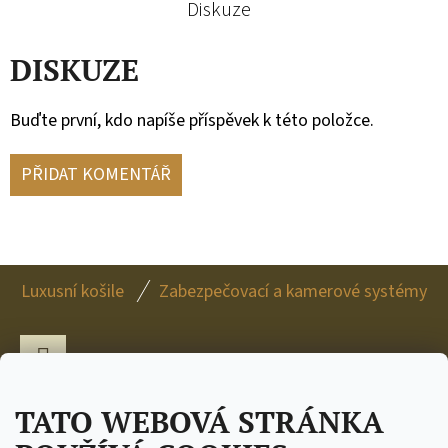
Diskuze
DISKUZE
Buďte první, kdo napíše příspěvek k této položce.
PŘIDAT KOMENTÁŘ
Z
Luxusní košile
Zabezpečovací a kamerové systémy
Á
P
A
Facebook
T
TATO WEBOVÁ STRÁNKA
Í