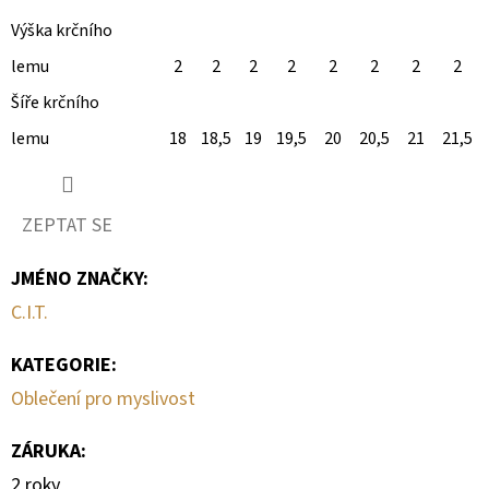
Výška krčního
lemu
2
2
2
2
2
2
2
2
Šíře krčního
lemu
18
18,5
19
19,5
20
20,5
21
21,5
ZEPTAT SE
JMÉNO ZNAČKY
:
C.I.T.
KATEGORIE
:
Oblečení pro myslivost
ZÁRUKA
:
2 roky