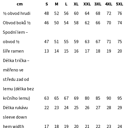
ZIP
cm
S
M
L
XL
XXL
3XL
4XL
5XL
850
½ obvod hrudi
48
52
56
60
64
68
72
76
Kč
Původně:
Obvod boků ½
46
50
54
58
62
66
70
74
1
090
Spodní lem –
Kč
obvod ½
47
51
55
59
63
67
71
75
šíře ramen
13
14
15
16
17
18
19
20
Délka trička –
měřeno ve
středu zad od
lemu (délka bez
krčního lemu)
63
65
67
69
80
85
90
95
Délka rukávu
22
23
24
25
26
27
28
29
sleeve down
hem width
17
18
19
20
21
22
23
24