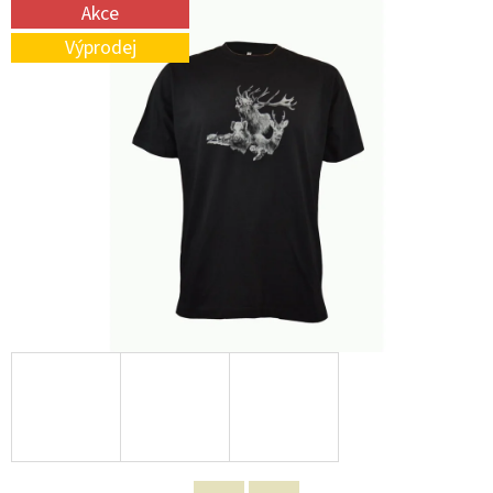
E
Akce
T
Výprodej
E
N
A
J
Í
T
?
HLEDAT