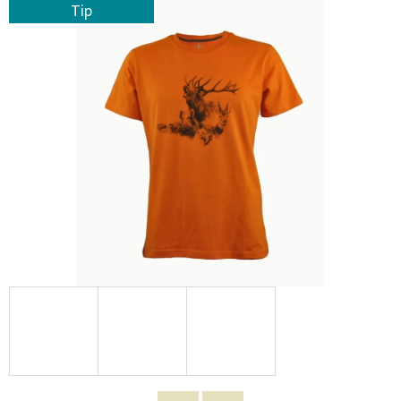
E
Tip
T
E
N
A
J
Í
T
?
HLEDAT