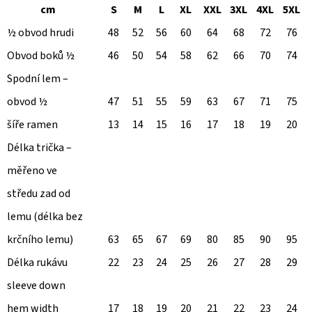
ZIP
cm
S
M
L
XL
XXL
3XL
4XL
5XL
850
½ obvod hrudi
48
52
56
60
64
68
72
76
Kč
Původně:
Obvod boků ½
46
50
54
58
62
66
70
74
1
090
Spodní lem –
Kč
obvod ½
47
51
55
59
63
67
71
75
šíře ramen
13
14
15
16
17
18
19
20
Délka trička –
měřeno ve
středu zad od
lemu (délka bez
krčního lemu)
63
65
67
69
80
85
90
95
Délka rukávu
22
23
24
25
26
27
28
29
sleeve down
hem width
17
18
19
20
21
22
23
24