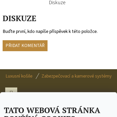
Diskuze
DISKUZE
Buďte první, kdo napíše příspěvek k této položce.
PŘIDAT KOMENTÁŘ
Z
Luxusní košile
Zabezpečovací a kamerové systémy
Á
P
A
Facebook
T
TATO WEBOVÁ STRÁNKA
Í