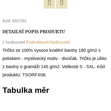
D
Facebook
Twitter
O
Kód:
692/3XL
P
O
DETAILNÍ POPIS PRODUKTU
R
Průměrné
1 hodnocení
Podrobnosti hodnocení
U
Č
hodnocení
Tričko ze 100% vysoce kvalitní bavlny 180 g/m2 s
U
produktu
potiskem - myslivecký motiv - divočák.
Tričko je ušito
J
je
z bavlny o gramáži 145 g/m2. Velikosti S - 5XL. Kód
E
1,0
M
produktu: TSORFX08.
E
z
Tabulka měr
5
hvězdiček.
MIKINA
DĚTSKÁ
NA