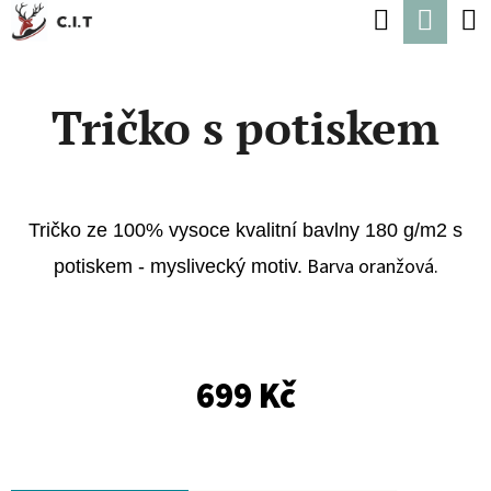
K
Hledat
Náku
Přejít
O
Zpět
Zpět
na
koší
Š
obsah
Tričko s potiskem
Í
C
K
O
P
Tričko ze 100% vysoce kvalitní bavlny 180 g/m2 s
O
Barva oranžová.
potiskem - myslivecký motiv.
T
Ř
E
B
699 Kč
U
J