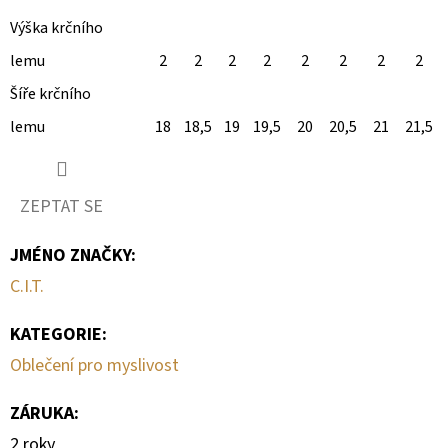
Výška krčního
lemu
2
2
2
2
2
2
2
2
Šíře krčního
lemu
18
18,5
19
19,5
20
20,5
21
21,5
ZEPTAT SE
JMÉNO ZNAČKY
:
C.I.T.
KATEGORIE
:
Oblečení pro myslivost
ZÁRUKA
:
2 roky