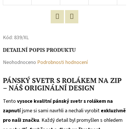
D
O
P
Facebook
Twitter
O
Kód:
839/XL
R
U
DETAILNÍ POPIS PRODUKTU
Č
Průměrné
Neohodnoceno
Podrobnosti hodnocení
U
hodnocení
J
PÁNSKÝ SVETR S ROLÁKEM NA ZIP
E
produktu
– NÁŠ ORIGINÁLNÍ DESIGN
M
je
E
0,0
Tento
vysoce kvalitní pánský svetr s rolákem na
z
zapnutí
jsme si sami navrhli a nechali vyrobit
exkluzivně
MIKINA
5
pro naši značku
. Každý detail byl promyšlen s ohledem
SE
ZIPEM
hvězdiček.