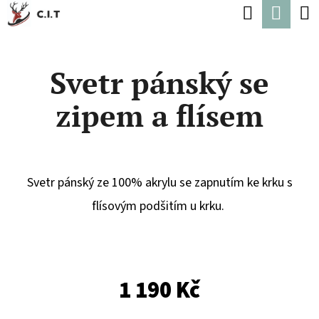
K
Hledat
Náku
Přejít
O
Zpět
Zpět
na
koší
Š
obsah
Svetr pánský se
Í
C
K
zipem a flísem
O
P
O
T
Svetr pánský ze 100% akrylu se zapnutím ke krku s
Ř
flísovým podšitím u krku.
E
B
U
1 190 Kč
J