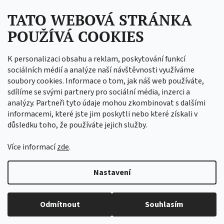
Facebook
T
TATO WEBOVÁ STRÁNKA
Í
POUŽÍVÁ COOKIES
C.I.T. trade s.r.o. 17. listopadu 10 549 41 Červený
Kostelec Tel.: +420 739 083 981 DIČ: CZ04672920 IČ:
K personalizaci obsahu a reklam, poskytování funkcí
04672920
sociálních médií a analýze naší návštěvnosti využíváme
soubory cookies. Informace o tom, jak náš web používáte,
sdílíme se svými partnery pro sociální média, inzerci a
analýzy. Partneři tyto údaje mohou zkombinovat s dalšími
informacemi, které jste jim poskytli nebo které získali v
důsledku toho, že používáte jejich služby.
Více informací
zde
.
Nastavení
Vytvořil Shoptet
Copyright 2026
C.I.T. Trade
. Všechna práva vyhrazena.
Odmítnout
Souhlasím
Upravit nastavení cookies