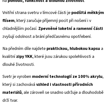
na
pohodlí, funkčnost a dlouhou životnost
.
KE
KRKU
Vnitřní strana svetru v límcové části je
podšitá měkkým
1
290
flísem
, který zaručuje příjemný pocit při nošení i v
Kč
Původně:
chladnějším počasí.
Zpevněné loketní a ramenní části
1
300
zvyšují odolnost a brání předčasnému opotřebení.
Kč
Na předním díle najdete
praktickou, hlubokou kapsu
a
kvalitní
zipy YKK
, které jsou zárukou spolehlivosti a
dlouhé životnosti.
Svetr je vyroben
moderní technologií ze 100% akrylu
,
který si zachovává
vzhled i vlastnosti přírodních
materiálů
, ale zároveň se snadno udržuje a dlouhodobě
drží tvar.