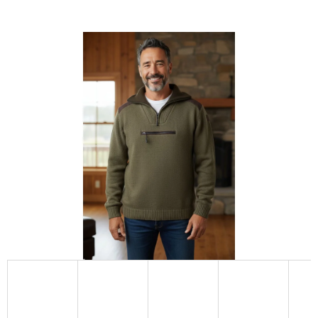
E
T
E
N
A
J
Í
T
?
HLEDAT