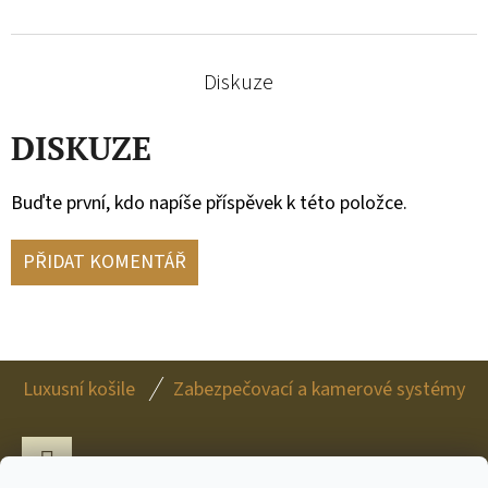
Diskuze
DISKUZE
Buďte první, kdo napíše příspěvek k této položce.
PŘIDAT KOMENTÁŘ
Z
Luxusní košile
Zabezpečovací a kamerové systémy
Á
P
A